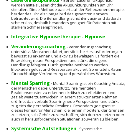
Laserohrakupunktur
-
Bei der Laserohrakupunktur
werden mittels Laserlicht die Akupunkturpunkten am Ohr
stimuliert. Diese Methode basiert auf der Reflexzonentherapie,
bei der das Ohr als Spiegelbild des gesamten Körpers
betrachtet wird. Die Behandlung ist nicht-invasiv und dadurch
schmerzlos, deshalb besonders geeignet für Patienten mit
starkem Schmerzempfinden.
Integrative Hypnosetherapie - Hypnose
Veränderungscoaching
- Veränderungscoaching
unterstützt Menschen dabei, persönliche Herausforderungen
bewusst zu erkennen und aktiv zu bewältigen. Es fördert die
Entwicklung neuer Perspektiven und stärkt die eigene
Handlungsfähigkeit. Durch gezielte Methoden werden
Blockaden gelöst und Ressourcen aktiviert. So entsteht Raum
für nachhaltige Veränderung und persönliches Wachstum.
Mental Sparring
-
Mental Sparring ist ein Coaching-Ansatz,
der Menschen dabei unterstützt, ihre mentalen
Reaktionsmuster zu erkennen, kritisch zu reflektieren und
gezielt weiterzuentwickeln. In einem strukturierten Rahmen
eröffnet das verbale Sparring neue Perspektiven und stärkt
zugleich die persönliche Resilienz. Besonders geeignet ist
dieses Format für Menschen, die lernen möchten, klar Grenzen
zu setzen, sich Gehör zu verschaffen, sich durchzusetzen oder
auch in herausfordernden Situationen souverän zu bleiben.
Systemische Aufstellungen
-
Systemische