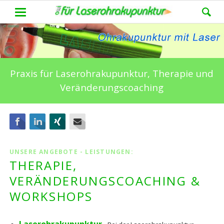
Praxis für Laserohrakupunktur, Therapie und
Veränderungscoaching
Facebook
LinkedIn
Xing
E-mail
UNSERE ANGEBOTE - LEISTUNGEN:
THERAPIE,
VERÄNDERUNGSCOACHING &
WORKSHOPS