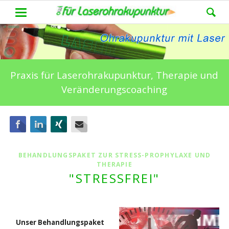
Praxis für Laserohrakupunktur, Therapie und
Veränderungscoaching
Facebook
LinkedIn
Xing
E-mail
BEHANDLUNGSPAKET ZUR STRESS-PROPHYLAXE UND
THERAPIE
"STRESSFREI"
Unser Behandlungspaket