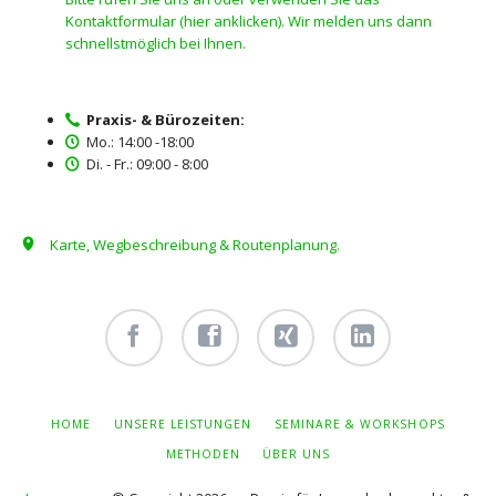
Kontaktformular (hier anklicken). Wir melden uns dann
schnellstmöglich bei Ihnen.
Praxis- & Bürozeiten:
Mo.: 14:00 -18:00
Di. - Fr.: 09:00 - 8:00
Karte, Wegbeschreibung & Routenplanung.
Facebook
Facebook
Xing -
Linkedin
- owi
- owi
Albert
- Albert
zentrum
zentrum
Hiltebrand
Hiltebrand
NAVIGATION
HOME
UNSERE LEISTUNGEN
SEMINARE & WORKSHOPS
ÜBERSPRINGEN
winterthur
netzwerk
METHODEN
ÜBER UNS