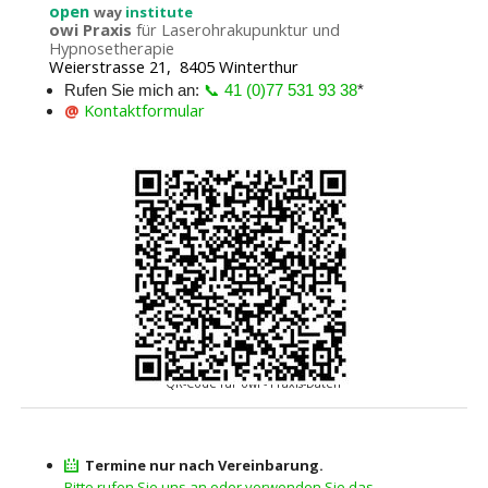
open
way
institute
owi Praxis
für Laserohrakupunktur und
Hypnosetherapie
Weierstrasse 21, 8405 Winterthur
Rufen Sie mich an:
📞 41 (0)77 531 93 38
*
@
Kontaktformular
QR-Code für owi - Praxis-Daten
Termine nur nach Vereinbarung.
Bitte rufen Sie uns an oder verwenden Sie das