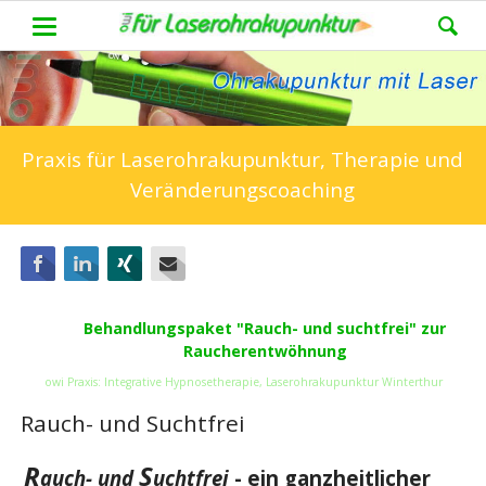
Praxis für Laserohrakupunktur, Therapie und
Veränderungscoaching
Facebook
LinkedIn
Xing
E-mail
Behandlungspaket "Rauch- und suchtfrei" zur
Raucherentwöhnung
owi Praxis: Integrative Hypnosetherapie, Laserohrakupunktur Winterthur
Rauch- und Suchtfrei
R
S
auch- und
uchtfrei
- ein ganzheitlicher