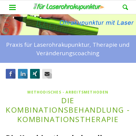
Praxis für Laserohrakupunktur, Therapie und
Veränderungscoaching
Facebook
LinkedIn
Xing
E-mail
METHODISCHES - ARBEITSMETHODEN
DIE
KOMBINATIONSBEHANDLUNG -
KOMBINATIONS­THERAPIE