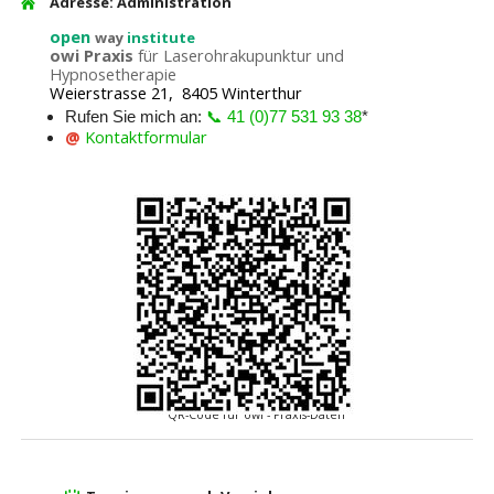
Adresse: Administration
open
way
institute
owi Praxis
für Laserohrakupunktur und
Hypnosetherapie
Weierstrasse 21, 8405 Winterthur
Rufen Sie mich an:
📞 41 (0)77 531 93 38
*
@
Kontaktformular
QR-Code für owi - Praxis-Daten