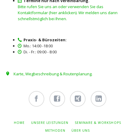
Termine nur nach Vereinbarung.
Bitte rufen Sie uns an oder verwenden Sie das
Kontaktformular (hier anklicken). Wir melden uns dann
schnellstmöglich bei Ihnen.
Praxis- & Bürozeiten:
Mo.: 14:00 -18:00
Di. - Fr.: 09:00 - 8:00
Karte, Wegbeschreibung & Routenplanung.
Facebook
Facebook
Xing -
Linkedin
- owi
- owi
Albert
- Albert
zentrum
zentrum
Hiltebrand
Hiltebrand
NAVIGATION
HOME
UNSERE LEISTUNGEN
SEMINARE & WORKSHOPS
ÜBERSPRINGEN
winterthur
netzwerk
METHODEN
ÜBER UNS