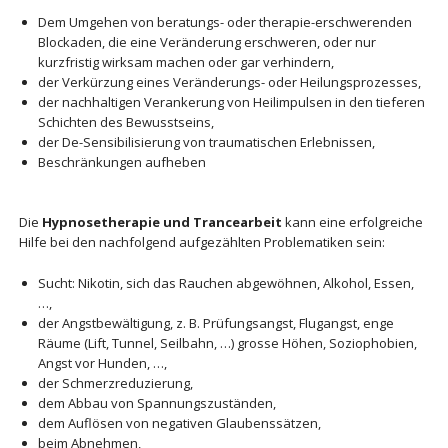
Dem Umgehen von beratungs- oder therapie-erschwerenden
Blockaden, die eine Veränderung erschweren, oder nur
kurzfristig wirksam machen oder gar verhindern,
der Verkürzung eines Veränderungs- oder Heilungsprozesses,
der nachhaltigen Verankerung von Heilimpulsen in den tieferen
Schichten des Bewusstseins,
der De-Sensibilisierung von traumatischen Erlebnissen,
Beschränkungen aufheben
Die
Hypnosetherapie und Trancearbeit
kann eine erfolgreiche
Hilfe bei den nachfolgend aufgezählten Problematiken sein:
Sucht: Nikotin, sich das Rauchen abgewöhnen, Alkohol, Essen,
…,
der Angstbewältigung, z. B. Prüfungsangst, Flugangst, enge
Räume (Lift, Tunnel, Seilbahn, …) grosse Höhen, Soziophobien,
Angst vor Hunden, …,
der Schmerzreduzierung,
dem Abbau von Spannungszuständen,
dem Auflösen von negativen Glaubenssätzen,
beim Abnehmen,