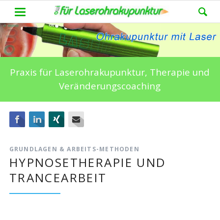
Praxis für Laserohrakupunktur, Therapie und
Veränderungscoaching
Facebook
LinkedIn
Xing
E-mail
GRUNDLAGEN & ARBEITS-METHODEN
HYPNOSETHERAPIE UND
TRANCEARBEIT