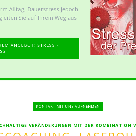
rm Alltag, Dauerstress jedoch
leiten Sie auf Ihrem Weg aus
EM ANGEBOT: STRESS -
SS
KONTAKT MIT UNS AUFNEHMEN
CHHALTIGE VERÄNDERUNGEN MIT DER KOMBINATION 