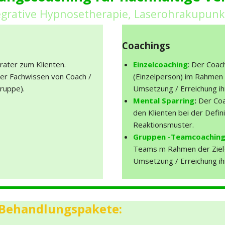
tegrative Hypnosetherapie, Laserohrakupun
Coachings
rater zum Klienten.
Einzelcoaching
: Der Coac
her Fachwissen von Coach /
(Einzelperson) im Rahmen 
ruppe).
Umsetzung / Erreichung ih
Mental Sparring
:
Der Coac
den Klienten bei der Defin
Reaktionsmuster.
Gruppen -Teamcoachin
Teams m Rahmen der Ziel-
Umsetzung / Erreichung ih
 Behandlungspakete: