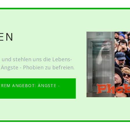
IEN
n und stehlen uns die Lebens­
 Ängste - Phobien zu befreien.
REM ANGEBOT: ÄNGSTE -