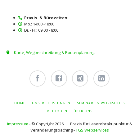
Praxis- & Bürozeiten:
Mo.: 14:00 -18:00
Di. - Fr.: 09:00 - 8:00
Karte, Wegbeschreibung & Routenplanung.
Facebook
Facebook
Xing -
Linkedin
- owi
- owi
Albert
- Albert
zentrum
zentrum
Hiltebrand
Hiltebrand
NAVIGATION
HOME
UNSERE LEISTUNGEN
SEMINARE & WORKSHOPS
ÜBERSPRINGEN
winterthur
netzwerk
METHODEN
ÜBER UNS
Impressum
- © Copyright 2026 Praxis für Laserohrakupunktur &
Veränderungsoaching -
TGS Webservices