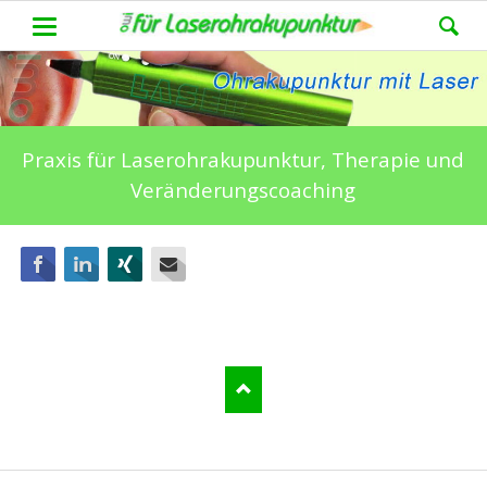
Praxis für Laserohrakupunktur, Therapie und
Veränderungscoaching
Facebook
LinkedIn
Xing
E-mail