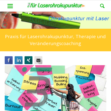
Praxis für Laserohrakupunktur, Therapie und
Veränderungscoaching
Facebook
LinkedIn
Xing
E-mail